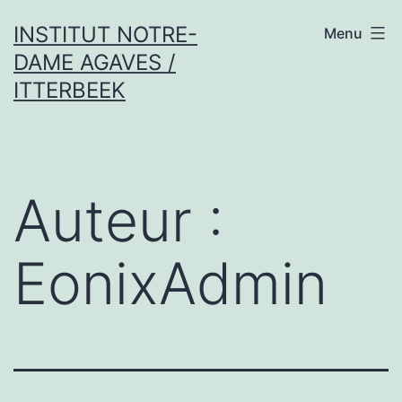
Skip
INSTITUT NOTRE-
Menu
to
DAME AGAVES /
content
ITTERBEEK
Auteur :
EonixAdmin